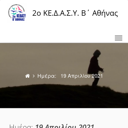
Μετάβαση
σε
2ο ΚΕ.Δ.Α.Σ.Υ. Β΄ Αθήνας
περιεχόμενο
Ημέρα:
19 Απριλίου 2021
Ημέρα:
19 Απριλίου 2021